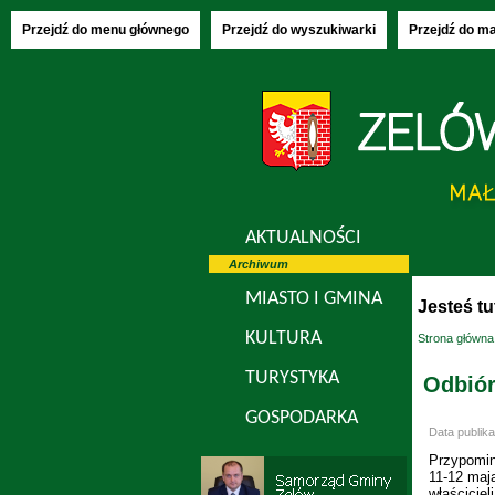
Czwartek, 06
Przejdź do menu głównego
Przejdź do wyszukiwarki
Przejdź do m
AKTUALNOŚCI
Archiwum
MIASTO I GMINA
Jesteś tu
KULTURA
Strona główna
TURYSTYKA
Odbió
GOSPODARKA
Data publika
Przypomin
11-12 maj
właściciel