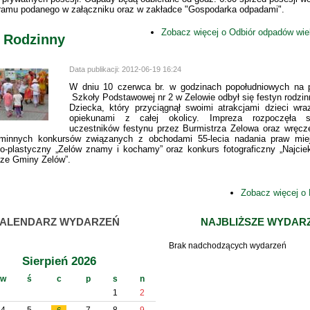
amu podanego w załączniku oraz w zakładce "Gospodarka odpadami".
Zobacz więcej
o Odbiór odpadów wie
 Rodzinny
Data publikacji:
2012-06-19 16:24
W dniu 10 czerwca br. w godzinach popołudniowych na 
Szkoły Podstawowej nr 2 w Zelowie odbył się festyn rodzin
Dziecka, który przyciągnął swoimi atrakcjami dzieci wra
opiekunami z całej okolicy. Impreza rozpoczęła s
uczestników festynu przez Burmistrza Zelowa oraz wręc
minnych konkursów związanych z obchodami 55-lecia nadania praw miej
no-plastyczny „Zelów znamy i kochamy” oraz konkurs fotograficzny „Najci
cze Gminy Zelów”.
Zobacz więcej
o 
ALENDARZ WYDARZEŃ
NAJBLIŻSZE WYDAR
Brak nadchodzących wydarzeń
Sierpień 2026
w
ś
c
p
s
n
1
2
4
5
7
8
9