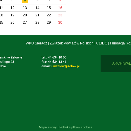
6
11
12
13
14
15
16
18
19
20
21
22
23
25
26
27
28
29
30
WKU Sieradz
|
Związek Powiatów Polskich
|
CEIDG
|
Fundacja Ro
ejski w Zelowie
tel.: 44 634 10 00
mskiego 23
fax: 44 634 13 41
ARCHIWAL
elów
email:
umzelow@zelow.pl
Mapa strony
|
Polityka plików cookies