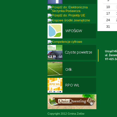
10
17
24
31
Urząd Mi
ul. Żero
97-425 Z
Copyright 2012 Gmina Zelów