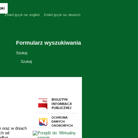
pki
Zmień język na:
english
Zmień język na:
deutsch
Formularz wyszukiwania
Szukaj
 oraz w dniach
ch od
edług