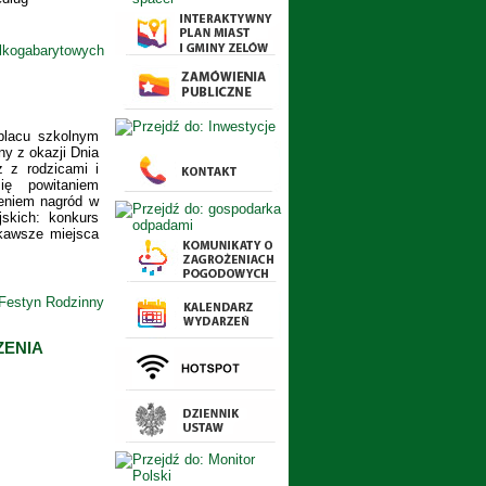
lkogabarytowych
placu szkolnym
ny z okazji Dnia
z z rodzicami i
ię powitaniem
zeniem nagród w
skich: konkurs
ekawsze miejsca
Festyn Rodzinny
ZENIA