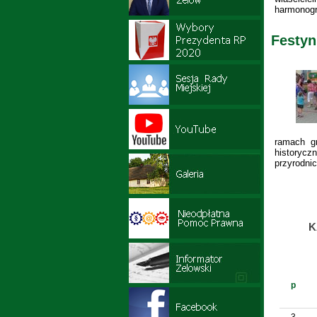
harmonogr
Festyn
ramach g
historycz
przyrodni
K
p
3