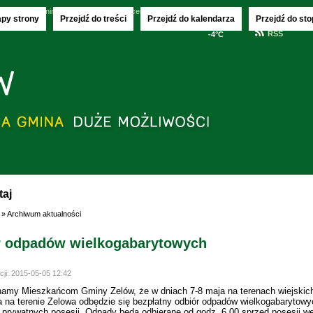
.08.2026
imieniny:
Jakuba, Sławy i Wincentego
apy strony
Przejdź do treści
Przejdź do kalendarza
Przejdź do sto
RSS
-4°C
taj
» Archiwum aktualności
r odpadów wielkogabarytowych
cji:
2015-05-05 12:42
amy Mieszkańcom Gminy Zelów, że w dniach 7-8 maja na terenach wiejskich
a na terenie Zelowa odbędzie się bezpłatny odbiór odpadów wielkogabarytowy
i prywatnych posesji. Odpady będą odbierane od godz. 6.00 sprzed posesji w