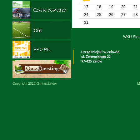
17
18
19
20
21
24
25
26
27
28
31
WKU Sier
Urząd Miejski w Zelowie
ul. Żeromskiego 23
97-425 Zelów
Copyright 2012 Gmina Zelów
M