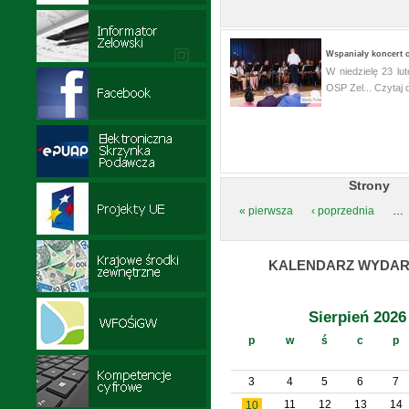
Wspaniały koncert o
W niedzielę 23 lu
OSP Zel...
Czytaj d
Strony
« pierwsza
‹ poprzednia
…
KALENDARZ WYDAR
Sierpień 2026
p
w
ś
c
p
3
4
5
6
7
11
12
13
14
10