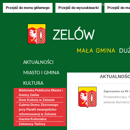
Poniedziałek, 10.08.2026
imieniny:
Bianki,
Przejdź do menu głównego
Przejdź do wyszukiwarki
Przejdź do m
AKTUALNOŚCI
MIASTO I GMINA
AKTUALNOŚC
KULTURA
Biblioteka Publiczna Miasta i
Zaproszenie na XV s
Gminy Zelów
Przewodniczący R
Dom Kultury w Zelowie
wniosek Burmistrz
Galeria Domu Zborowego
przy Parafii ewangelicko-
reformowanej w Zelowie
Gazeta Kulturalna
Zelowscy Twórcy