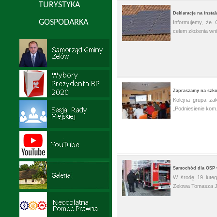
TURYSTYKA
Deklaracje na insta
GOSPODARKA
Informujemy, że 
celem złożenia wni
Zapraszamy na szko
Kolejna grupa za
„Podniesienie kom.
Samochód dla OSP
W środę 19 luteg
Zelowa Tomasza J