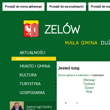
Saturday, 08.08.2026
imieniny:
Izy, Rajmu
Przejdź do menu głównego
Przejdź do wyszukiwarki
Przejdź do m
AKTUALNOŚCI
Archiwum
MIASTO I GMINA
Jesteś tutaj
KULTURA
Strona główna
»
kalendarz
» kalendarz
Miesiąc
Tydzień
TURYSTYKA
Dzień
Rok
GOSPODARKA
«