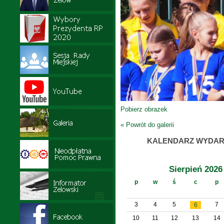
Pobierz obrazek
« Powrót do galerii
KALENDARZ WYDAR
Sierpień 2026
p
w
ś
c
p
3
4
5
7
6
10
11
12
13
14