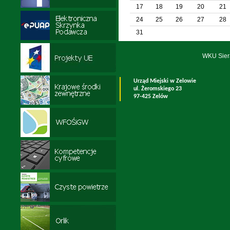
17
18
19
20
21
24
25
26
27
28
31
WKU Sier
Urząd Miejski w Zelowie
ul. Żeromskiego 23
97-425 Zelów