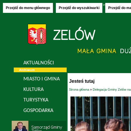
Czwartek, 06.08.2026
imieniny:
Jakuba, S
Przejdź do menu głównego
Przejdź do wyszukiwarki
Przejdź do m
AKTUALNOŚCI
Archiwum
MIASTO I GMINA
Jesteś tutaj
KULTURA
Strona główna
»
Delegacja Gminy Zelów na
TURYSTYKA
GOSPODARKA