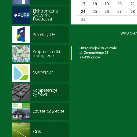
17
18
19
20
21
24
25
26
27
28
31
WKU Sier
Urząd Miejski w Zelowie
ul. Żeromskiego 23
97-425 Zelów