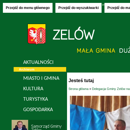
Czwartek, 06.08.2026
imieniny:
Jakuba, S
Przejdź do menu głównego
Przejdź do wyszukiwarki
Przejdź do m
AKTUALNOŚCI
Archiwum
MIASTO I GMINA
Jesteś tutaj
KULTURA
Strona główna
»
Delegacja Gminy Zelów na
TURYSTYKA
GOSPODARKA