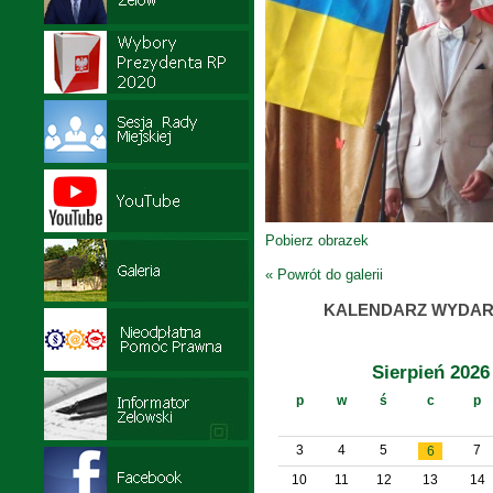
Pobierz obrazek
« Powrót do galerii
KALENDARZ WYDAR
Sierpień 2026
p
w
ś
c
p
3
4
5
7
6
10
11
12
13
14