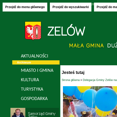
Poniedziałek, 10.08.2026
imieniny:
Bianki,
Przejdź do menu głównego
Przejdź do wyszukiwarki
Przejdź do m
AKTUALNOŚCI
Archiwum
MIASTO I GMINA
Jesteś tutaj
KULTURA
Strona główna
»
Delegacja Gminy Zelów na
TURYSTYKA
GOSPODARKA