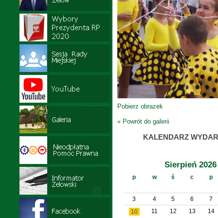
Pobierz obrazek
« Powrót do galerii
KALENDARZ WYDAR
Sierpień 2026
p
w
ś
c
p
3
4
5
6
7
11
12
13
14
10