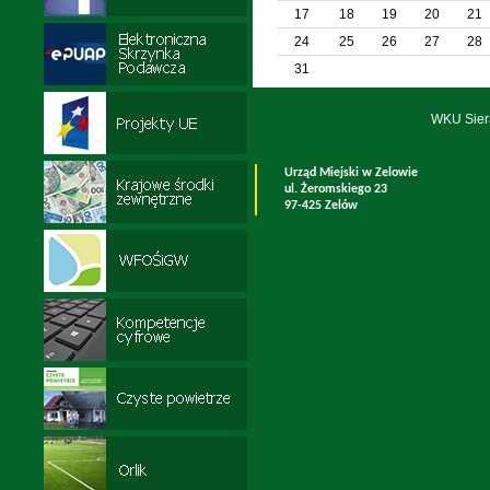
17
18
19
20
21
24
25
26
27
28
31
WKU Sier
Urząd Miejski w Zelowie
ul. Żeromskiego 23
97-425 Zelów