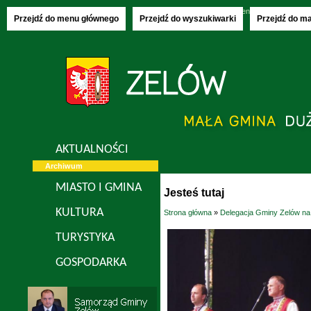
Piątek, 07.08.2026
imieniny:
Donaty, Olech
Przejdź do menu głównego
Przejdź do wyszukiwarki
Przejdź do m
AKTUALNOŚCI
Archiwum
MIASTO I GMINA
Jesteś tutaj
KULTURA
Strona główna
»
Delegacja Gminy Zelów na
TURYSTYKA
GOSPODARKA