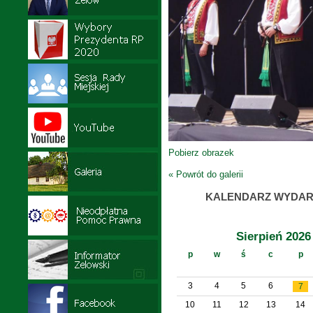
Pobierz obrazek
« Powrót do galerii
KALENDARZ WYDAR
Sierpień 2026
p
w
ś
c
p
3
4
5
6
7
10
11
12
13
14