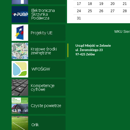
17
18
19
20
21
24
25
26
27
28
31
WKU Sier
Urząd Miejski w Zelowie
ul. Żeromskiego 23
97-425 Zelów