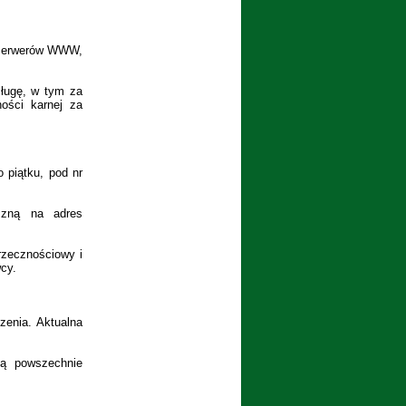
 serwerów WWW,
sługę, w tym za
ności karnej za
 piątku, pod nr
czną na adres
rzecznościowy i
wcy.
enia. Aktualna
ją powszechnie