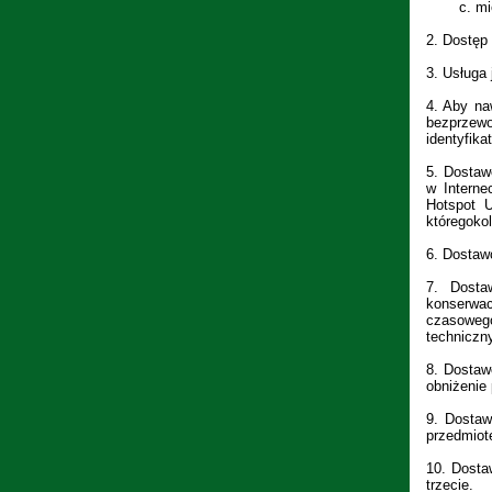
c.
mi
2.
Dostęp 
3.
Usługa 
4.
Aby na
bezprzew
identyfik
5.
Dostawc
w Interne
Hotspot U
któregoko
6.
Dostawc
7.
Dosta
konserwac
czasowego
techniczn
8.
Dostaw
obniżenie
9.
Dostaw
przedmiot
10.
Dosta
trzecie.