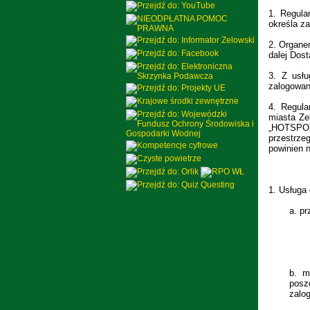
1.
Regula
określa za
2.
Organem
dalej Dos
3.
Z usłu
zalogowani
4.
Regula
miasta Ze
„HOTSPOT
przestrze
powinien 
1.
Usługa 
a.
pr
b.
m
posz
zalo