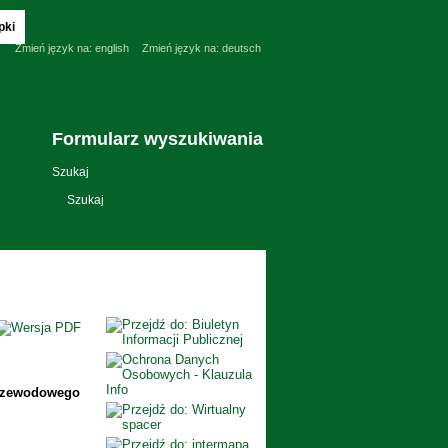
pki
Zmień język na:
english
Zmień język na:
deutsch
Formularz wyszukiwania
Szukaj
przewodowego