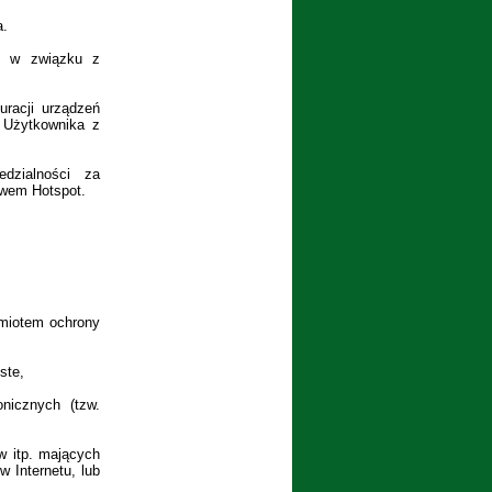
a.
k w związku z
uracji urządzeń
ń Użytkownika z
dzialności za
twem Hotspot.
dmiotem ochrony
iste,
nicznych (tzw.
w itp. mających
w Internetu, lub