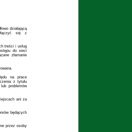
owo działającą
ołączyć się z
 treści i usług
stępu do sieci
azane złamanie
orowana.
lędu na prace
czenia z tytułu
 lub problemów
ejscach ani za
worów będących
ne przez osoby