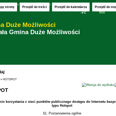
8.2026
imieniny:
Klary, Romana i Rozyny
apy strony
Przejdź do treści
Przejdź do kalendarza
Przejdź do sto
RSS
-4°C
taj
» HOTSPOT
POT
in korzystania z sieci punktów publicznego dostępu do Internetu bez
typu Hotspot
§1. Postanowienia ogólne