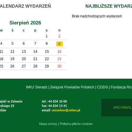
ALENDARZ WYDARZEŃ
NAJBLIŻSZE WYDAR
Brak nadchodzących wydarzeń
Sierpień 2026
w
ś
c
p
s
n
1
2
4
5
6
7
8
9
11
12
13
14
15
16
18
19
20
21
22
23
25
26
27
28
29
30
WKU Sieradz
|
Związek Powiatów Polskich
|
CEIDG
|
Fundacja Ro
ejski w Zelowie
tel.: 44 634 10 00
mskiego 23
fax: 44 634 13 41
ARCHIWAL
elów
email:
umzelow@zelow.pl
Mapa strony
|
Polityka plików cookies