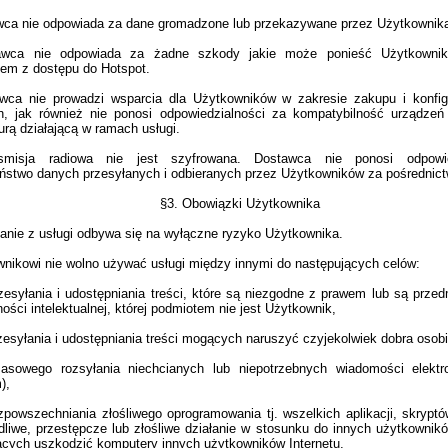
ca nie odpowiada za dane gromadzone lub przekazywane przez Użytkownik
awca nie odpowiada za żadne szkody jakie może ponieść Użytkowni
iem z dostępu do Hotspot.
wca nie prowadzi wsparcia dla Użytkowników w zakresie zakupu i konfig
h, jak również nie ponosi odpowiedzialności za kompatybilność urządze
turą działającą w ramach usługi.
smisja radiowa nie jest szyfrowana. Dostawca nie ponosi odpowie
ństwo danych przesyłanych i odbieranych przez Użytkowników za pośrednic
§3. Obowiązki Użytkownika
anie z usługi odbywa się na wyłączne ryzyko Użytkownika.
nikowi nie wolno używać usługi między innymi do następujących celów:
zesyłania i udostępniania treści, które są niezgodne z prawem lub są prze
ości intelektualnej, której podmiotem nie jest Użytkownik,
zesyłania i udostępniania treści mogących naruszyć czyjekolwiek dobra osob
asowego rozsyłania niechcianych lub niepotrzebnych wiadomości elektro
),
zpowszechniania złośliwego oprogramowania tj. wszelkich aplikacji, skryptó
dliwe, przestępcze lub złośliwe działanie w stosunku do innych użytkownikó
cych uszkodzić komputery innych użytkowników Internetu,