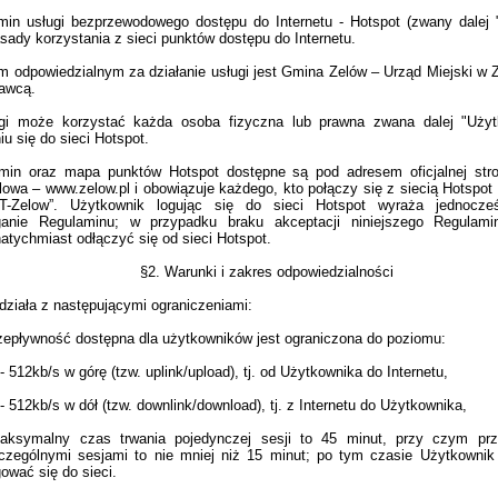
min usługi bezprzewodowego dostępu do Internetu - Hotspot (zwany dalej
sady korzystania z sieci punktów dostępu do Internetu.
 odpowiedzialnym za działanie usługi jest Gmina Zelów – Urząd Miejski w 
tawcą.
gi może korzystać każda osoba fizyczna lub prawna zwana dalej "Użyt
u się do sieci Hotspot.
min oraz mapa punktów Hotspot dostępne są pod adresem oficjalnej stro
lowa – www.zelow.pl i obowiązuje każdego, kto połączy się z siecią Hotspot
-Zelow”. Użytkownik logując się do sieci Hotspot wyraża jednocze
ganie Regulaminu; w przypadku braku akceptacji niniejszego Regulami
natychmiast odłączyć się od sieci Hotspot.
§2. Warunki i zakres odpowiedzialności
działa z następującymi ograniczeniami:
zepływność dostępna dla użytkowników jest ograniczona do poziomu:
-
512kb/s w górę (tzw. uplink/upload), tj. od Użytkownika do Internetu,
-
512kb/s w dół (tzw. downlink/download), tj. z Internetu do Użytkownika,
aksymalny czas trwania pojedynczej sesji to 45 minut, przy czym pr
czególnymi sesjami to nie mniej niż 15 minut; po tym czasie Użytkowni
gować się do sieci.