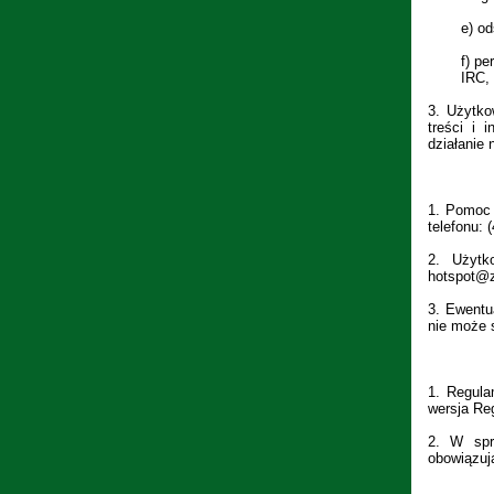
e)
od
f)
pe
IRC,
3.
Użytko
treści i 
działanie
1.
Pomoc 
telefonu: 
2.
Użytk
hotspot@ze
3.
Ewentu
nie może 
1.
Regula
wersja Re
2.
W spr
obowiązuj