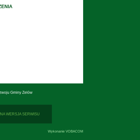
ZENIA
zwoju Gminy Zelów
NA WERSJA SERWISU
Wykonanie
VOBACOM