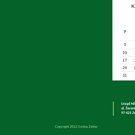
K
p
3
10
17
24
31
Urząd Mi
ul. Żero
97-425 Z
Copyright 2012 Gmina Zelów