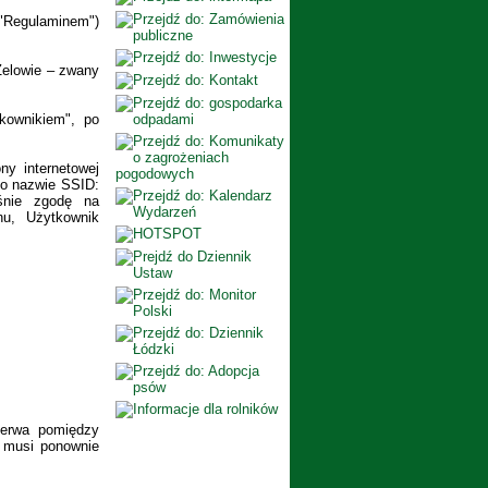
 "Regulaminem")
Zelowie – zwany
kownikiem", po
ny internetowej
 o nazwie SSID:
śnie zgodę na
nu, Użytkownik
zerwa pomiędzy
k musi ponownie