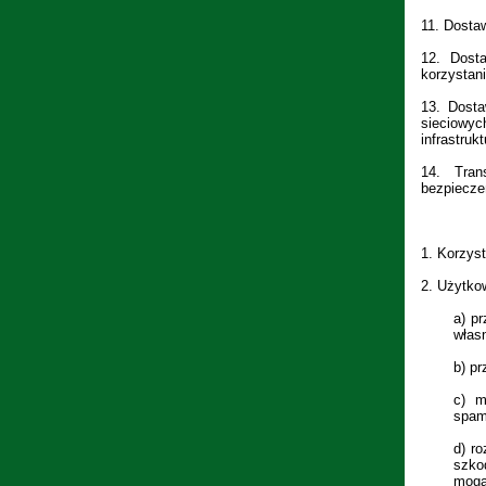
11.
Dostaw
12.
Dost
korzystan
13.
Dosta
sieciowyc
infrastruk
14.
Tran
bezpiecze
1.
Korzyst
2.
Użytkow
a)
pr
własn
b)
pr
c)
m
spam
d)
ro
szko
mogą