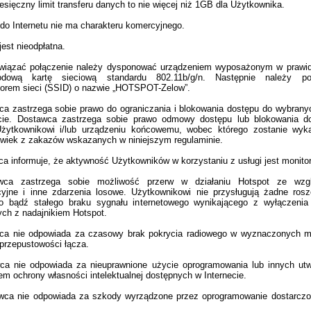
esięczny limit transferu danych to nie więcej niż 1GB dla Użytkownika.
do Internetu nie ma charakteru komercyjnego.
jest nieodpłatna.
wiązać połączenie należy dysponować urządzeniem wyposażonym w prawidł
odową kartę sieciową standardu 802.11b/g/n. Następnie należy p
atorem sieci (SSID) o nazwie „HOTSPOT-Zelow”.
a zastrzega sobie prawo do ograniczania i blokowania dostępu do wybranych
cie. Dostawca zastrzega sobie prawo odmowy dostępu lub blokowania do
żytkownikowi i/lub urządzeniu końcowemu, wobec którego zostanie wyk
lwiek z zakazów wskazanych w niniejszym regulaminie.
a informuje, że aktywność Użytkowników w korzystaniu z usługi jest monit
wca zastrzega sobie możliwość przerw w działaniu Hotspot ze wzg
yjne i inne zdarzenia losowe. Użytkownikowi nie przysługują żadne rosz
 bądź stałego braku sygnału internetowego wynikającego z wyłączenia
ych z nadajnikiem Hotspot.
ca nie odpowiada za czasowy brak pokrycia radiowego w wyznaczonych mi
 przepustowości łącza.
ca nie odpowiada za nieuprawnione użycie oprogramowania lub innych ut
em ochrony własności intelektualnej dostępnych w Internecie.
wca nie odpowiada za szkody wyrządzone przez oprogramowanie dostarczo