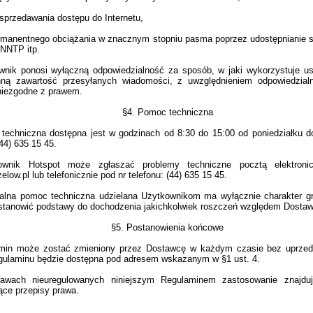
sprzedawania dostępu do Internetu,
rmanentnego obciążania w znacznym stopniu pasma poprzez udostępnianie
 NNTP itp.
wnik ponosi wyłączną odpowiedzialność za sposób, w jaki wykorzystuje u
inną zawartość przesyłanych wiadomości, z uwzględnieniem odpowiedzial
 niezgodne z prawem.
§4. Pomoc techniczna
techniczna dostępna jest w godzinach od 8:30 do 15:00 od poniedziałku do
(44) 635 15 45.
ownik Hotspot może zgłaszać problemy techniczne pocztą elektroni
low.pl lub telefonicznie pod nr telefonu: (44) 635 15 45.
alna pomoc techniczna udzielana Użytkownikom ma wyłącznie charakter g
stanowić podstawy do dochodzenia jakichkolwiek roszczeń względem Dosta
§5. Postanowienia końcowe
min może zostać zmieniony przez Dostawcę w każdym czasie bez uprzedz
gulaminu będzie dostępna pod adresem wskazanym w §1 ust. 4.
awach nieuregulowanych niniejszym Regulaminem zastosowanie znajdu
ące przepisy prawa.