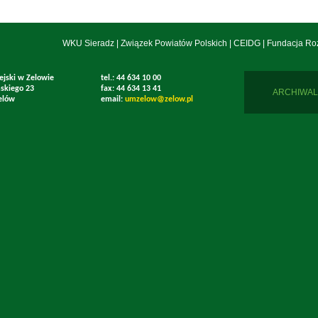
WKU Sieradz
|
Związek Powiatów Polskich
|
CEIDG
|
Fundacja Ro
ejski w Zelowie
tel.: 44 634 10 00
mskiego 23
fax: 44 634 13 41
ARCHIWAL
elów
email:
umzelow@zelow.pl