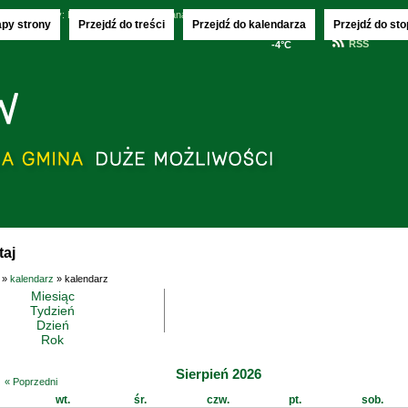
.2026
imieniny:
Donaty, Olechny i Kajetana
apy strony
Przejdź do treści
Przejdź do kalendarza
Przejdź do sto
RSS
-4°C
taj
»
kalendarz
» kalendarz
Miesiąc
Tydzień
Dzień
Rok
Sierpień 2026
« Poprzedni
wt.
śr.
czw.
pt.
sob.