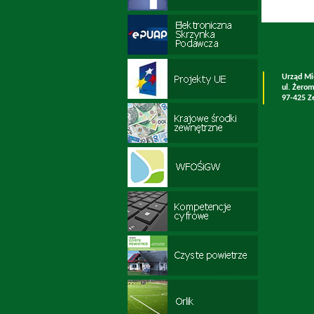
Urząd Mi
ul. Żero
97-425 Z