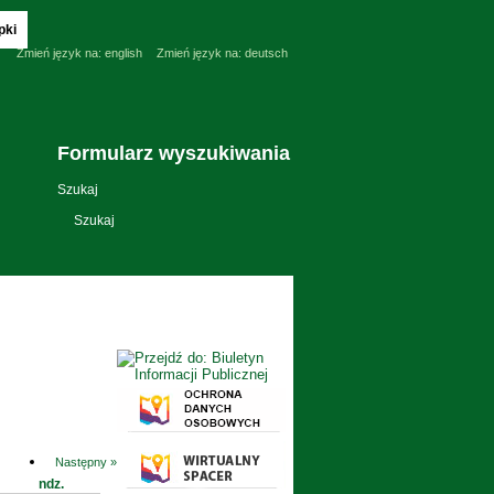
pki
Zmień język na:
english
Zmień język na:
deutsch
Formularz wyszukiwania
Szukaj
Następny »
ndz.