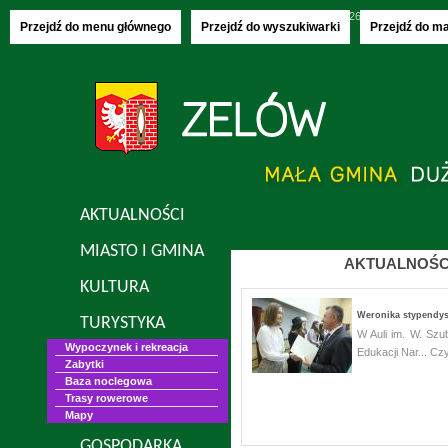
Poniedziałek, 10.08.2026
imieniny:
Bianki,
Przejdź do menu głównego
Przejdź do wyszukiwarki
Przejdź do m
AKTUALNOŚCI
MIASTO I GMINA
AKTUALNOŚC
KULTURA
Weronika stypendys
TURYSTYKA
W Auli im. W. Szu
Wypoczynek i rekreacja
Edukacji Nar...
Czy
Zabytki
Baza noclegowa
Trasy rowerowe
Mapy
GOSPODARKA