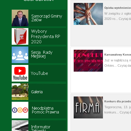
Opieka wytchnienio
W związku z ogłos
2020 ro...
Czytaj da
Karnawałowy Koncer
Już w najbliższą 
Orkies...
Czytaj da
Konkurs dla przeds
Tegoroczna, 13. j
konkurs...
Czytaj d