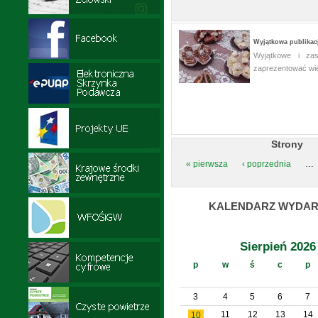
Wyjątkowa publikac
Wyjątkowe i zas
zaprezentować wie
Strony
« pierwsza
‹ poprzednia
…
KALENDARZ WYDAR
Sierpień 2026
p
w
ś
c
p
3
4
5
6
7
11
12
13
14
10