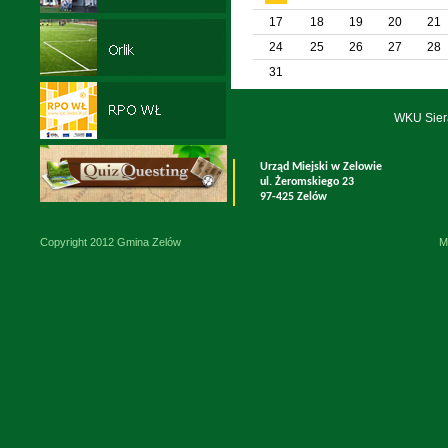
17
18
19
20
21
24
25
26
27
28
31
WKU Sier
Urząd Miejski w Zelowie
ul. Żeromskiego 23
97-425 Zelów
Copyright 2012 Gmina Zelów
M