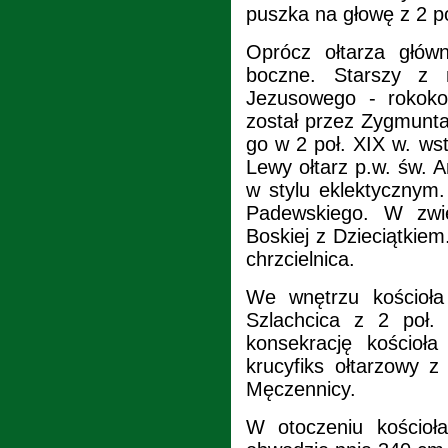
puszka na głowę z 2 po
Oprócz ołtarza głów
boczne. Starszy z 
Jezusowego - rokok
został przez Zygmunta
go w 2 poł. XIX w. ws
Lewy ołtarz p.w. św. 
w stylu eklektycznym
Padewskiego. W zwie
Boskiej z Dzieciątki
chrzcielnica.
We wnętrzu kościoła
Szlachcica z 2 poł. 
konsekrację kościoł
krucyfiks ołtarzowy 
Męczennicy.
W otoczeniu kościoł