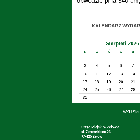
obwodzie pnia 340 cm,
KALENDARZ WYDAR
Sierpień 2026
p
w
ś
c
p
3
4
5
6
7
10
11
12
13
14
17
18
19
20
21
24
25
26
27
28
31
WKU Sier
Urząd Miejski w Zelowie
ul. Żeromskiego 23
97-425 Zelów