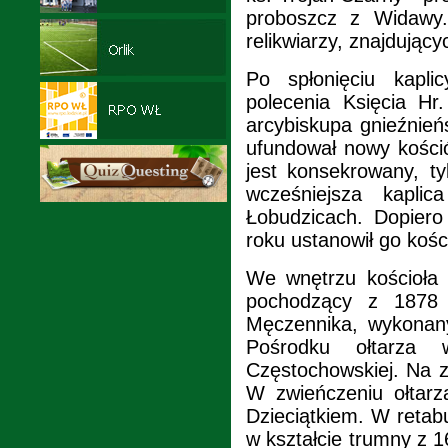
proboszcz z Widawy
relikwiarzy, znajdując
Po spłonięciu kapl
polecenia Księcia Hr
arcybiskupa gnieźnieńs
ufundował nowy kości
jest konsekrowany, t
wcześniejsza kaplic
Łobudzicach. Dopiero
roku ustanowił go kośc
We wnętrzu kościoła 
pochodzący z 1878 
Męczennika, wykonan
Pośrodku ołtarza
Częstochowskiej. Na z
W zwieńczeniu ołtar
Dzieciątkiem. W retabu
w kształcie trumny z 