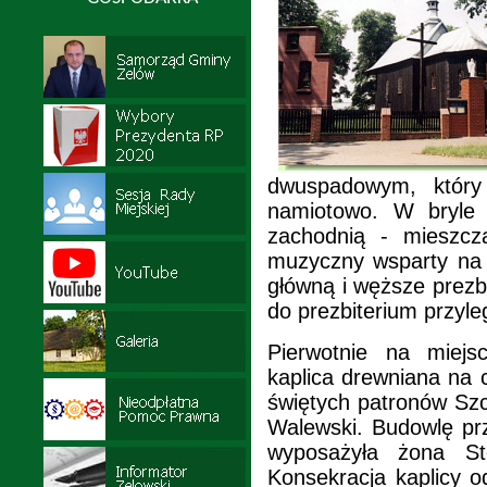
dwuspadowym, który 
namiotowo. W bryle 
zachodnią - mieszcz
muzyczny wsparty na 
główną i węższe prezb
do prezbiterium przyle
Pierwotnie na miejs
kaplica drewniana na
świętych patronów Szc
Walewski. Budowlę prz
wyposażyła żona S
Konsekracja kaplicy o