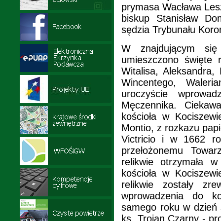
prymasa Wacława Leszc
biskup Stanisław Dom
sędzia Trybunału Koro
W znajdującym się 
umieszczono święte r
Witalisa, Aleksandra
Wincentego, Waleri
uroczyście wprowad
Męczennika. Ciekawa
kościoła w Kociszew
Montio, z rozkazu pap
Victricio i w 1662 r
przełożonemu Towar
relikwie otrzymała 
kościoła w Kociszew
relikwie zostały z
wprowadzenia do koc
samego roku w dzień ś
ks. Trojan Czarny - p