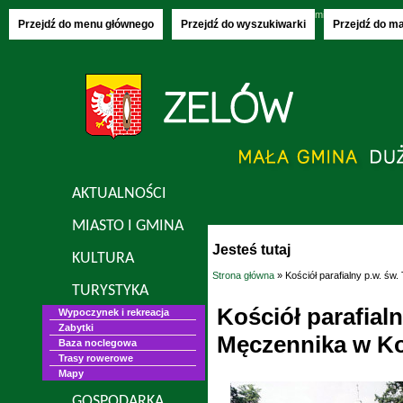
Saturday, 08.08.2026
imieniny:
Izy, Rajmu
Przejdź do menu głównego
Przejdź do wyszukiwarki
Przejdź do m
AKTUALNOŚCI
MIASTO I GMINA
Jesteś tutaj
KULTURA
Strona główna
» Kościół parafialny p.w. ś
TURYSTYKA
Kościół parafial
Wypoczynek i rekreacja
Zabytki
Męczennika w Ko
Baza noclegowa
Trasy rowerowe
Mapy
GOSPODARKA